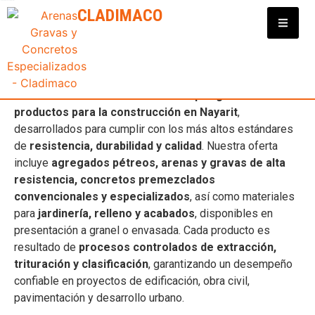
Clasificadora y Distribuidora de Materiales para Construcción
CLADIMACO
PROVEEDORES DE
CONSTRUCCIÓN EN NAYARIT
En
Cladimaco
contamos con una
amplia gama de
productos para la construcción en Nayarit
,
desarrollados para cumplir con los más altos estándares
de
resistencia, durabilidad y calidad
. Nuestra oferta
incluye
agregados pétreos, arenas y gravas de alta
resistencia, concretos premezclados
convencionales y especializados
, así como materiales
para
jardinería, relleno y acabados
, disponibles en
presentación a granel o envasada. Cada producto es
resultado de
procesos controlados de extracción,
trituración y clasificación
, garantizando un desempeño
confiable en proyectos de edificación, obra civil,
pavimentación y desarrollo urbano.