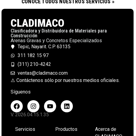
CONOCE TODOS NUESTROS SERVICIOS »
CLADIMACO
Clasificadora y Distribuidora de Materiales para
Construcción
Arenas Gravas y Concretos Especializados
Tepic, Nayarit. C.P. 63135
311 182 15 97
(311) 210-4242
ventas@cladimaco.com
⚠️ Contáctenos sólo por nuestros medios oficiales.
Síguenos
V. 2026.04.15.1.35
Servicios
Productos
Acerca de