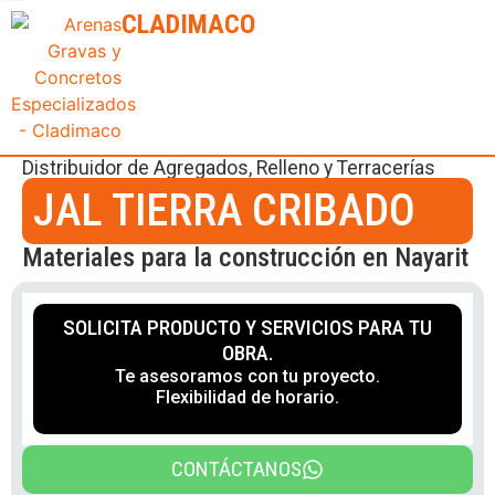
Clasificadora y Distribuidora de Materiales para Construcción
CLADIMACO
Distribuidor de
Agregados
,
Relleno y Terracerías
JAL TIERRA CRIBADO
Materiales para la construcción en Nayarit
SOLICITA PRODUCTO Y SERVICIOS PARA TU
OBRA.
Te asesoramos con tu proyecto.
Flexibilidad de horario.
CONTÁCTANOS