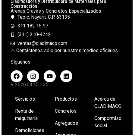
Clasificadora y Distribuidora de Materiales para
Construcción
Arenas Gravas y Concretos Especializados
Tepic, Nayarit. C.P. 63135
311 182 15 97
(311) 210-4242
ventas@cladimaco.com
⚠️ Contáctenos sólo por nuestros medios oficiales.
Síguenos
V. 2026.04.15.1.35
Servicios
Productos
Acerca de
CLADIMACO
Renta de
Concretos
maquinaria
Compormiso
Agregados
social
Demoliciones