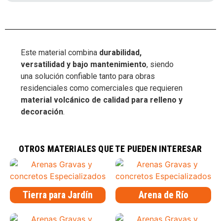
Este material combina
durabilidad,
versatilidad y bajo mantenimiento
, siendo
una solución confiable tanto para obras
residenciales como comerciales que requieren
material volcánico de calidad para relleno y
decoración
.
material volcánico para acabados
,
tezontle decorativo
,
tezontle en
greña
,
tezontle para jardinería
,
tezontle para relleno
,
tezontle sin
cribar
OTROS MATERIALES QUE TE PUEDEN INTERESAR
Tierra para Jardín
Arena de Río