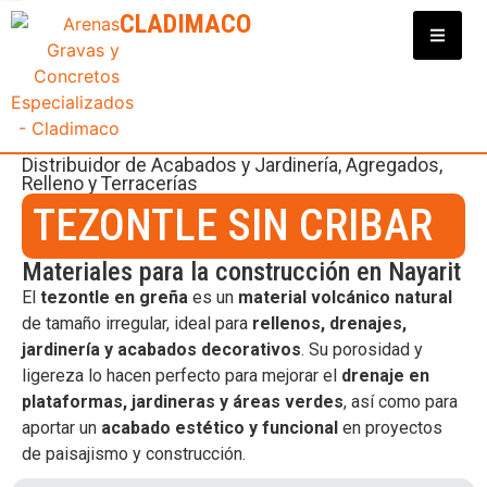
Clasificadora y Distribuidora de Materiales para Construcción
CLADIMACO
Distribuidor de
Acabados y Jardinería
,
Agregados
,
Relleno y Terracerías
TEZONTLE SIN CRIBAR
Materiales para la construcción en Nayarit
El
tezontle en greña
es un
material volcánico natural
de tamaño irregular, ideal para
rellenos, drenajes,
jardinería y acabados decorativos
. Su porosidad y
ligereza lo hacen perfecto para mejorar el
drenaje en
plataformas, jardineras y áreas verdes
, así como para
aportar un
acabado estético y funcional
en proyectos
de paisajismo y construcción.