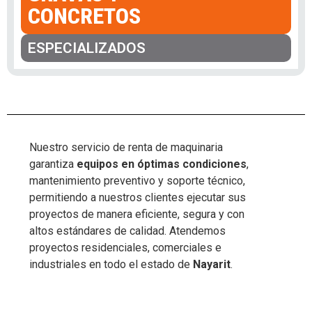
CONCRETOS
ESPECIALIZADOS
Nuestro servicio de renta de maquinaria
garantiza
equipos en óptimas condiciones
,
mantenimiento preventivo y soporte técnico,
permitiendo a nuestros clientes ejecutar sus
proyectos de manera eficiente, segura y con
altos estándares de calidad. Atendemos
proyectos residenciales, comerciales e
industriales en todo el estado de
Nayarit
.
Bulldozers y Tractores para construcción
,
camiones de volteo
,
Cargadores Frontales para construcción
,
colado de columnas
,
colado de losa
,
equipo para excavación y compactación
,
Excavadoras para construcción
,
Grúas para construcción
,