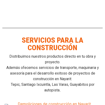
hormigonado
,
Manipuladores telescópicos para construcción
,
maquinaria para obra civil
,
renta de maquinaria en Nayarit
,
renta de
maquinaria para construcción
,
Retroexcavadoras para construcción
,
Vaciado de concreto
,
vertido de concreto
SERVICIOS PARA LA
CONSTRUCCIÓN
Distribuimos nuestros productos directo en tu obra y
proyecto.
Además ofecemos servicios de transporte, maquinaria y
asesoría para el desarrollo exitoso de proyectos de
construcción en Nayarit:
Tepic, Santiago Ixcuintla, Las Varas, Guayabitos por
autopista..