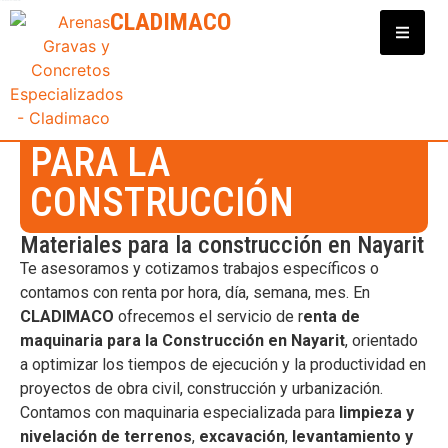
Clasificadora y Distribuidora de Materiales para Construcción
CLADIMACO
Distribuidor de
Servicios
RENTA DE MAQUINARIA
PARA LA
CONSTRUCCIÓN
Materiales para la construcción en Nayarit
Te asesoramos y cotizamos trabajos específicos o
contamos con renta por hora, día, semana, mes. En
CLADIMACO
ofrecemos el servicio de r
enta de
maquinaria
para la Construcción en Nayarit
, orientado
a optimizar los tiempos de ejecución y la productividad en
proyectos de obra civil, construcción y urbanización.
Contamos con maquinaria especializada para
limpieza y
nivelación de terrenos
,
excavación
,
levantamiento y