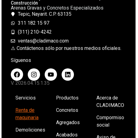
Construcción
Arenas Gravas y Concretos Especializados
Tepic, Nayarit. C.P. 63135
311 182 15 97
(311) 210-4242
ventas@cladimaco.com
⚠️ Contáctenos sólo por nuestros medios oficiales.
Síguenos
V. 2026.04.15.1.35
Servicios
Productos
Acerca de
CLADIMACO
Renta de
Concretos
maquinaria
Compormiso
Agregados
social
Demoliciones
Acabados
Aviso de