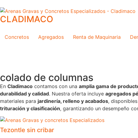
CLADIMACO
Concretos
Agregados
Renta de Maquinaria
Dem
colado de columnas
En
Cladimaco
contamos con una
amplia gama de producto
durabilidad y calidad
. Nuestra oferta incluye
agregados pét
materiales para
jardinería, relleno y acabados
, disponible
trituración y clasificación
, garantizando un desempeño conf
Tezontle sin cribar