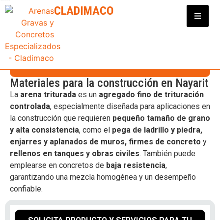
Clasificadora y Distribuidora de Materiales para Construcción
CLADIMACO
Distribuidor de
Agregados
ARENA TRITURADA
Materiales para la construcción en Nayarit
La
arena triturada
es un
agregado fino de trituración
controlada
, especialmente diseñada para aplicaciones en
la construcción que requieren
pequeño tamaño de grano
y alta consistencia
, como el
pega de ladrillo y piedra,
enjarres y aplanados de muros, firmes de concreto
y
rellenos en tanques y obras civiles
. También puede
emplearse en concretos de
baja resistencia
,
garantizando una mezcla homogénea y un desempeño
confiable.