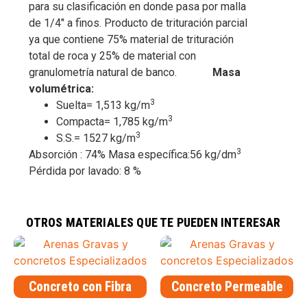
para su clasificación en donde pasa por malla
de 1/4″ a finos.
Producto de trituración parcial
ya que contiene 75% material de trituración
total de roca y 25% de material con
granulometría natural de banco.
Masa
volumétrica:
3
Suelta= 1,513 kg/m
3
Compacta= 1,785 kg/m
3
S.S.= 1527 kg/m
3
Absorción : 74%
Masa específica:56 kg/dm
Pérdida por lavado: 8 %
agregado fino triturado
,
arena para enjarres y aplanados
,
arena
para firmes de concreto
,
arena para pegamento de ladrillo y piedra
,
arena triturada
OTROS MATERIALES QUE TE PUEDEN INTERESAR
Concreto con Fibra
Concreto Permeable