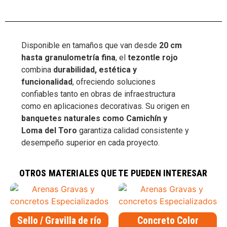
Disponible en tamaños que van desde
20 cm
hasta granulometría fina
, el
tezontle rojo
combina
durabilidad, estética y
funcionalidad
, ofreciendo soluciones
confiables tanto en obras de infraestructura
como en aplicaciones decorativas. Su origen en
banquetes naturales como Camichín y
Loma del Toro
garantiza calidad consistente y
desempeño superior en cada proyecto.
material volcánico para jardinería
,
tezontle decorativo
,
tezontle para
construcción
,
tezontle para relleno filtrante
,
tezontle rojo
OTROS MATERIALES QUE TE PUEDEN INTERESAR
Sello / Gravilla de río
Concreto Color