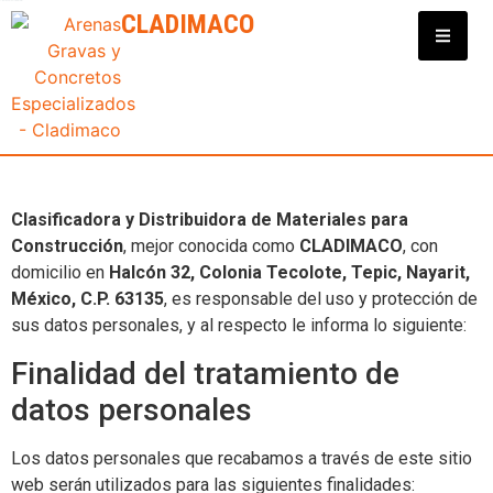
Clasificadora y Distribuidora de Materiales para Construcción
CLADIMACO
AVISO DE PRIVACIDAD
Respeto, tratamiento y utilización de los datos
proporcionados por los clientes y prospectos de
Cladimaco.
Clasificadora y Distribuidora de Materiales para
Construcción
, mejor conocida como
CLADIMACO
, con
domicilio en
Halcón 32, Colonia Tecolote, Tepic, Nayarit,
México, C.P. 63135
, es responsable del uso y protección de
sus datos personales, y al respecto le informa lo siguiente:
Finalidad del tratamiento de
datos personales
Los datos personales que recabamos a través de este sitio
web serán utilizados para las siguientes finalidades: