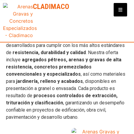
Clasificadora y Distribuidora de Materiales para Construcción
CLADIMACO
ARENA TRITURADA
En
Cladimaco
contamos con una
amplia gama de
productos para la construcción en Nayarit
,
desarrollados para cumplir con los más altos estándares
de
resistencia, durabilidad y calidad
. Nuestra oferta
incluye
agregados pétreos, arenas y gravas de alta
resistencia, concretos premezclados
convencionales y especializados
, así como materiales
para
jardinería, relleno y acabados
, disponibles en
presentación a granel o envasada. Cada producto es
resultado de
procesos controlados de extracción,
trituración y clasificación
, garantizando un desempeño
confiable en proyectos de edificación, obra civil,
pavimentación y desarrollo urbano.