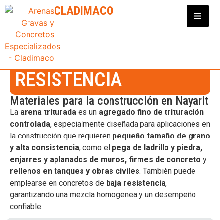
Clasificadora y Distribuidora de Materiales para Construcción
CLADIMACO
Distribuidor de
Agregados
ARENA DE ALTA
RESISTENCIA
Materiales para la construcción en Nayarit
La
arena triturada
es un
agregado fino de trituración
controlada
, especialmente diseñada para aplicaciones en
la construcción que requieren
pequeño tamaño de grano
y alta consistencia
, como el
pega de ladrillo y piedra,
enjarres y aplanados de muros, firmes de concreto
y
rellenos en tanques y obras civiles
. También puede
emplearse en concretos de
baja resistencia
,
garantizando una mezcla homogénea y un desempeño
confiable.