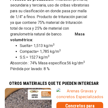
secundaria y terciaria, uso de cribas vibratorias
para su clasificación en donde pasa por malla
de 1/4″ a finos.
Producto de trituración parcial
ya que contiene 75% material de trituración
total de roca y 25% de material con
granulometría natural de banco.
Masa
volumétrica:
3
Suelta= 1,513 kg/m
3
Compacta= 1,785 kg/m
3
S.S.= 1527 kg/m
3
Absorción : 74%
Masa específica:56 kg/dm
Pérdida por lavado: 8 %
agregado fino de alta calidad
,
arena de alta resistencia
,
arena para
concreto
,
arena para mezclas asfálticas
,
arena para prefabricados
OTROS MATERIALES QUE TE PUEDEN INTERESAR
Concretos para