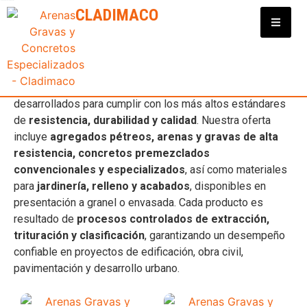
Clasificadora y Distribuidora de Materiales para Construcción
CLADIMACO
ARENA DE ALTA RESISTENCIA
En
Cladimaco
contamos con una
amplia gama de
productos para la construcción en Nayarit
,
desarrollados para cumplir con los más altos estándares
de
resistencia, durabilidad y calidad
. Nuestra oferta
incluye
agregados pétreos, arenas y gravas de alta
resistencia, concretos premezclados
convencionales y especializados
, así como materiales
para
jardinería, relleno y acabados
, disponibles en
presentación a granel o envasada. Cada producto es
resultado de
procesos controlados de extracción,
trituración y clasificación
, garantizando un desempeño
confiable en proyectos de edificación, obra civil,
pavimentación y desarrollo urbano.