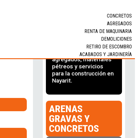
CONCRETOS
AGREGADOS
RENTA DE MAQUINARIA
Tu proveedor de
DEMOLICIONES
calidad en concretos
RETIRO DE ESCOMBRO
premezclados,
ACABADOS Y JARDINERÍA
agregados, materiales
pétreos y servicios
para la construcción en
Nayarit.
ARENAS
GRAVAS Y
CONCRETOS