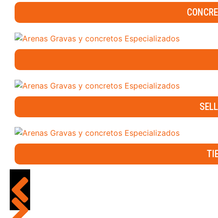
CONCRE
SELL
TI