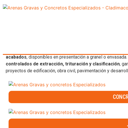
PROVEEDORES DE CONSTRUCCIÓ
En
Cladimaco
contamos con una
amplia gama de productos
desarrollados para cumplir con los más altos estándares de
Nuestra oferta incluye
agregados pétreos, arenas y gravas
premezclados convencionales y especializados
, así com
acabados
, disponibles en presentación a granel o envasada
controlados de extracción, trituración y clasificación
, g
proyectos de edificación, obra civil, pavimentación y desarrol
CONCR