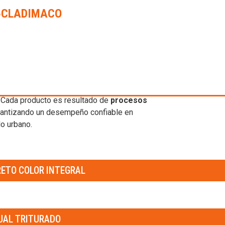
CLADIMACO
N EN TEPIC
 para la construcción en Nayarit
,
resistencia, durabilidad y calidad
.
 de alta resistencia, concretos
o materiales para
jardinería, relleno y
. Cada producto es resultado de
procesos
arantizando un desempeño confiable en
lo urbano.
ETO COLOR INTEGRAL
JAL TRITURADO