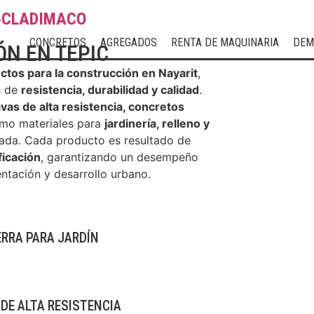
CLADIMACO
CONCRETOS
AGREGADOS
RENTA DE MAQUINARIA
DEM
N EN TEPIC
tos para la construcción en Nayarit
,
s de
resistencia, durabilidad y calidad
.
vas de alta resistencia, concretos
omo materiales para
jardinería, relleno y
sada. Cada producto es resultado de
ficación
, garantizando un desempeño
entación y desarrollo urbano.
ERRA PARA JARDÍN
DE ALTA RESISTENCIA