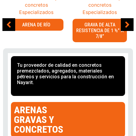
ARENA DE RÍO
GRAVA DE ALTA
RESISTENCIA DE 1 ½” A
7/8”
Tu proveedor de calidad en concretos
premezclados, agregados, materiales
pétreos y servicios para la construcción en
Nayarit.
ARENAS
GRAVAS Y
CONCRETOS