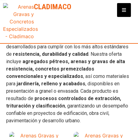
Clasificadora y Distribuidora de Materiales para Construcción
CLADIMACO
CONSTRUCCIÓN EN TEPIC
En
Cladimaco
contamos con una
amplia gama de
productos para la construcción en Nayarit
,
desarrollados para cumplir con los más altos estándares
de
resistencia, durabilidad y calidad
. Nuestra oferta
incluye
agregados pétreos, arenas y gravas de alta
resistencia, concretos premezclados
convencionales y especializados
, así como materiales
para
jardinería, relleno y acabados
, disponibles en
presentación a granel o envasada. Cada producto es
resultado de
procesos controlados de extracción,
trituración y clasificación
, garantizando un desempeño
confiable en proyectos de edificación, obra civil,
pavimentación y desarrollo urbano.