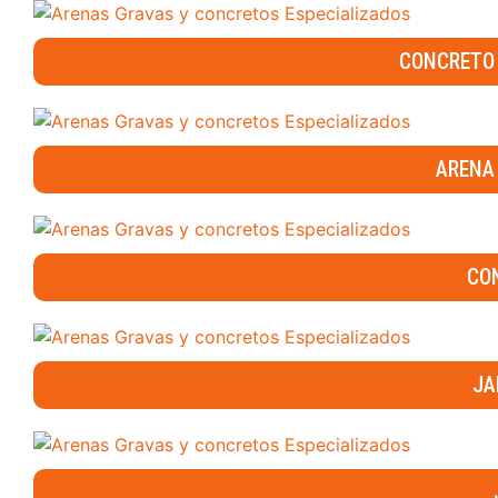
CONCRETO 
ARENA 
CO
JA