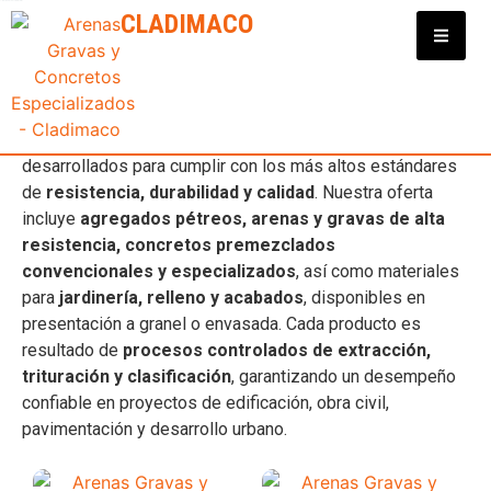
Clasificadora y Distribuidora de Materiales para Construcción
CLADIMACO
GRAVA PARA CONCRETO
En
Cladimaco
contamos con una
amplia gama de
productos para la construcción en Nayarit
,
desarrollados para cumplir con los más altos estándares
de
resistencia, durabilidad y calidad
. Nuestra oferta
incluye
agregados pétreos, arenas y gravas de alta
resistencia, concretos premezclados
convencionales y especializados
, así como materiales
para
jardinería, relleno y acabados
, disponibles en
presentación a granel o envasada. Cada producto es
resultado de
procesos controlados de extracción,
trituración y clasificación
, garantizando un desempeño
confiable en proyectos de edificación, obra civil,
pavimentación y desarrollo urbano.