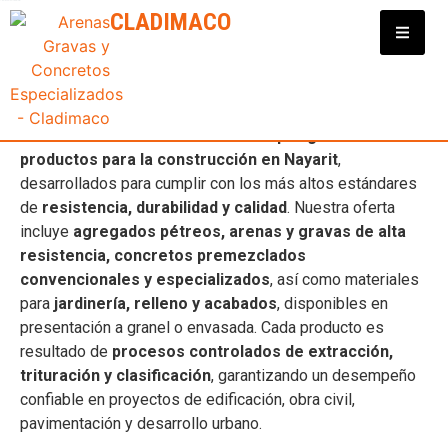
Clasificadora y Distribuidora de Materiales para Construcción
CLADIMACO
EMPRESA DE CONSTRUCCIÓN
EN NAYARIT
En
Cladimaco
contamos con una
amplia gama de
productos para la construcción en Nayarit
,
desarrollados para cumplir con los más altos estándares
de
resistencia, durabilidad y calidad
. Nuestra oferta
incluye
agregados pétreos, arenas y gravas de alta
resistencia, concretos premezclados
convencionales y especializados
, así como materiales
para
jardinería, relleno y acabados
, disponibles en
presentación a granel o envasada. Cada producto es
resultado de
procesos controlados de extracción,
trituración y clasificación
, garantizando un desempeño
confiable en proyectos de edificación, obra civil,
pavimentación y desarrollo urbano.