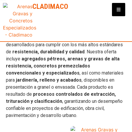
Clasificadora y Distribuidora de Materiales para Construcción
CLADIMACO
CONCRETO EN NAYARIT
En
Cladimaco
contamos con una
amplia gama de
productos para la construcción en Nayarit
,
desarrollados para cumplir con los más altos estándares
de
resistencia, durabilidad y calidad
. Nuestra oferta
incluye
agregados pétreos, arenas y gravas de alta
resistencia, concretos premezclados
convencionales y especializados
, así como materiales
para
jardinería, relleno y acabados
, disponibles en
presentación a granel o envasada. Cada producto es
resultado de
procesos controlados de extracción,
trituración y clasificación
, garantizando un desempeño
confiable en proyectos de edificación, obra civil,
pavimentación y desarrollo urbano.