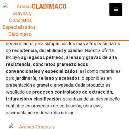
Clasificadora y Distribuidora de Materiales para Construcción
CLADIMACO
AGREGADO PÉTREO NATURAL
En
Cladimaco
contamos con una
amplia gama de
productos para la construcción en Nayarit
,
desarrollados para cumplir con los más altos estándares
de
resistencia, durabilidad y calidad
. Nuestra oferta
incluye
agregados pétreos, arenas y gravas de alta
resistencia, concretos premezclados
convencionales y especializados
, así como materiales
para
jardinería, relleno y acabados
, disponibles en
presentación a granel o envasada. Cada producto es
resultado de
procesos controlados de extracción,
trituración y clasificación
, garantizando un desempeño
confiable en proyectos de edificación, obra civil,
pavimentación y desarrollo urbano.