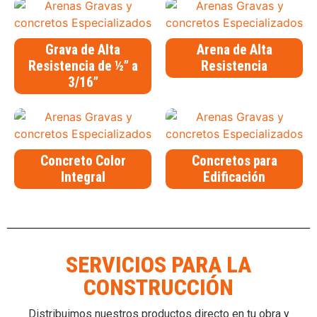
Grava de Alta
Arena de Alta
Resistencia de ½” a
Resistencia
3/16”
Concreto Color
Concretos para
Integral
Edificación
SERVICIOS PARA LA
CONSTRUCCIÓN
Distribuimos nuestros productos directo en tu obra y