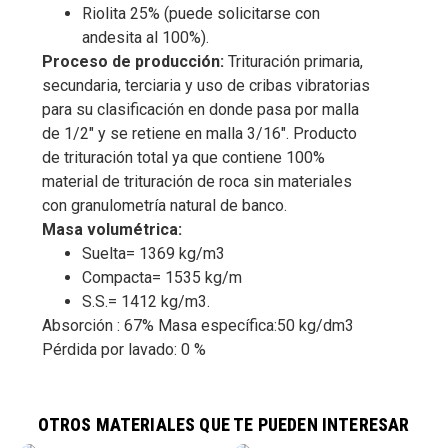
Riolita 25% (puede solicitarse con
andesita al 100%).
Proceso de producción:
Trituración primaria,
secundaria, terciaria y uso de cribas vibratorias
para su clasificación en donde pasa por malla
de 1/2″ y se retiene en malla 3/16″.
Producto
de trituración total ya que contiene 100%
material de trituración de roca sin materiales
con granulometría natural de banco.
Masa volumétrica:
Suelta= 1369 kg/m3
Compacta= 1535 kg/m
S.S.= 1412 kg/m3.
Absorción : 67%
Masa específica:50 kg/dm3
Pérdida por lavado: 0 %
agregado pétreo de ½” a 3/16”
,
grava de alta resistencia
,
grava fina
para mezclas asfálticas
,
grava para concreto hidráulico
,
grava para
jardinería y decoración
OTROS MATERIALES QUE TE PUEDEN INTERESAR