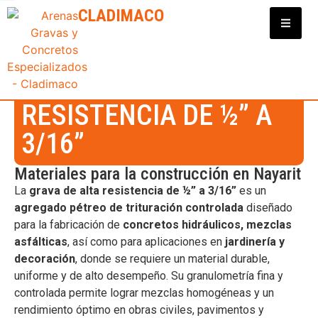
Clasificadora y Distribuidora de Materiales para Construcción
CLADIMACO
Distribuidor de
Agregados
GRAVA DE ALTA
RESISTENCIA DE ½” A
3/16”
Materiales para la construcción en Nayarit
La
grava de alta resistencia de ½” a 3/16”
es un
agregado pétreo de trituración controlada
diseñado
para la fabricación de
concretos hidráulicos, mezclas
asfálticas
, así como para aplicaciones en
jardinería y
decoración
, donde se requiere un material durable,
uniforme y de alto desempeño. Su granulometría fina y
controlada permite lograr mezclas homogéneas y un
rendimiento óptimo en obras civiles, pavimentos y