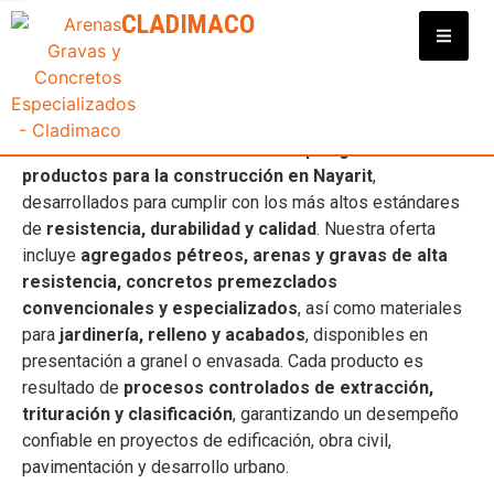
Clasificadora y Distribuidora de Materiales para Construcción
CLADIMACO
AGREGADO PÉTREO DE ½” A
3/16”
En
Cladimaco
contamos con una
amplia gama de
productos para la construcción en Nayarit
,
desarrollados para cumplir con los más altos estándares
de
resistencia, durabilidad y calidad
. Nuestra oferta
incluye
agregados pétreos, arenas y gravas de alta
resistencia, concretos premezclados
convencionales y especializados
, así como materiales
para
jardinería, relleno y acabados
, disponibles en
presentación a granel o envasada. Cada producto es
resultado de
procesos controlados de extracción,
trituración y clasificación
, garantizando un desempeño
confiable en proyectos de edificación, obra civil,
pavimentación y desarrollo urbano.