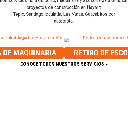
 servicios de transporte, maquinaria y asesoría para el desar
proyectos de construcción en Nayarit:
Tepic, Santiago Ixcuintla, Las Varas, Guayabitos por
autopista..
 DE MAQUINARIA
RETIRO DE ESC
CONOCE TODOS NUESTROS SERVICIOS »
Servicios
Product
n
Renta de maquinaria
Concret
Demoliciones
Agregad
Retiro de escombro
Acabados