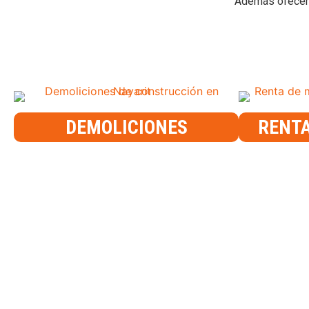
Además ofecemos
DEMOLICIONES
RENTA
CLADIMACO
Clasificadora y Distribuidora de Materiales para Construcció
Arenas Gravas y Concretos Especializados
Tepic, Nayarit. C.P. 63135
311 182 15 97
(311) 210-4242