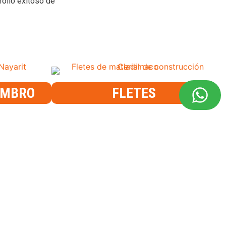
rollo exitoso de
OMBRO
FLETES
os
Acerca de CLADIMACO
os
Compormiso social
os
Aviso de Privacidad
 y Jardinería
Contacto